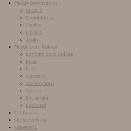
Piezas Decorativas
Bricero
Candelabro
Centro
Florero
Jaula
Piezas para Dulces
Bandeja para Dulces
Base
Bowl
Canasta
Caramelera
Copón
Entremés
Pedestal
Set Bautizo
Set eucaristía
Tapetería