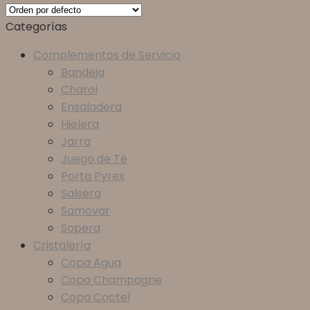
Categorías
Complementos de Servicio
Bandeja
Charol
Ensaladera
Hielera
Jarra
Juego de Té
Porta Pyrex
Salsera
Samovar
Sopera
Cristalería
Copa Agua
Copa Champagne
Copa Coctel