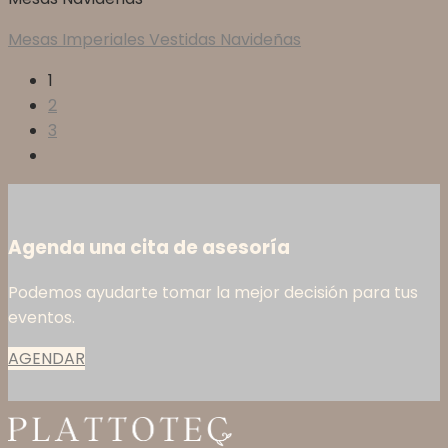
Mesas Imperiales Vestidas Navideñas
1
2
3
Agenda una cita de asesoría
Podemos ayudarte tomar la mejor decisión para tus
eventos.
AGENDAR