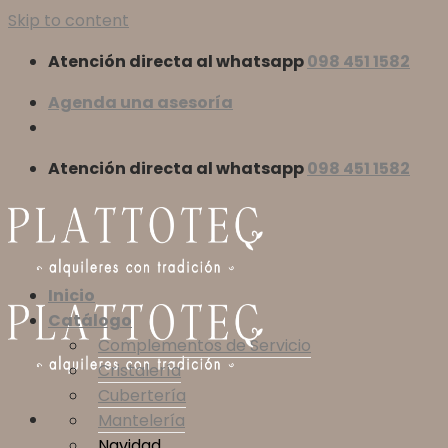
Skip to content
Atención directa al whatsapp
098 451 1582
Agenda una asesoría
Atención directa al whatsapp
098 451 1582
Inicio
Catálogo
Complementos de Servicio
Cristalería
Cubertería
Mantelería
Navidad