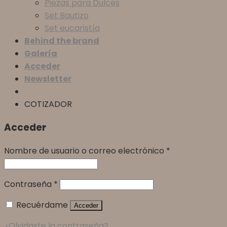
Piezas para Dulces
Set Bautizo
Set eucaristía
Behind the brand
Galería
Acceder
Newsletter
COTIZADOR
Acceder
Nombre de usuario o correo electrónico
*
Contraseña
*
Recuérdame
Acceder
¿Olvidaste la contraseña?