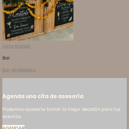
Vista Rápida
Bar
Bar de Madera
Agenda una cita de asesoría
Podemos ayudarte tomar la mejor decisión para tus
eventos.
AGENDAR