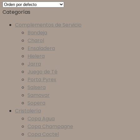
Categorías
Complementos de Servicio
Bandeja
Charol
Ensaladera
Hielera
Jarra
Juego de Té
Porta Pyrex
Salsera
Samovar
Sopera
Cristalería
Copa Agua
Copa Champagne
Copa Coctel