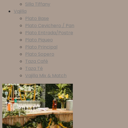
Silla Tiffany
Vajilla
Plato Base
Plato Cevichero / Pan
Plato Entrada/Postre
Plato Piqueo
Plato Principal
Plato Sopero
Taza Café
Taza Té
Vajilla Mix & Match