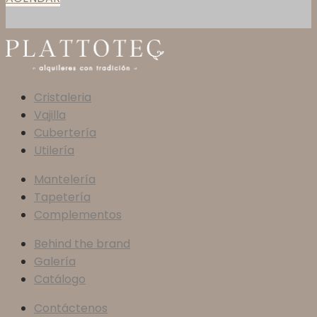
Cristaleria
Vajilla
Cubertería
Utilería
Mantelería
Tapetería
Complementos
Behind the brand
Galería
Catálogo
Contáctenos