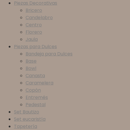
Piezas Decorativas
Bricero
Candelabro
Centro
Florero
Jaula
Piezas para Dulces
Bandeja para Dulces
Base
Bowl
Canasta
Caramelera
Copón
Entremés
Pedestal
Set Bautizo
Set eucaristía
Tapetería