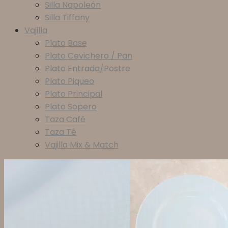
Silla Napoleón
Silla Tiffany
Vajilla
Plato Base
Plato Cevichero / Pan
Plato Entrada/Postre
Plato Piqueo
Plato Principal
Plato Sopero
Taza Café
Taza Té
Vajilla Mix & Match