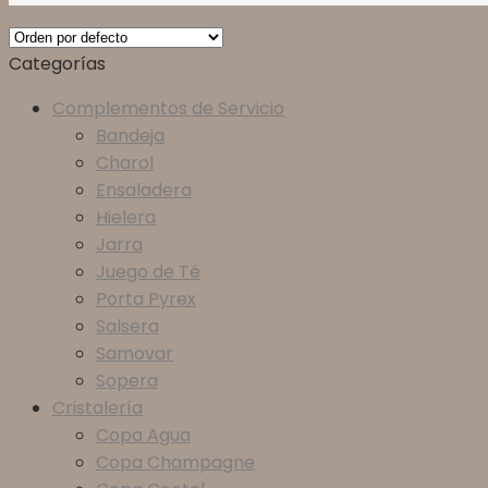
Categorías
Complementos de Servicio
Bandeja
Charol
Ensaladera
Hielera
Jarra
Juego de Té
Porta Pyrex
Salsera
Samovar
Sopera
Cristalería
Copa Agua
Copa Champagne