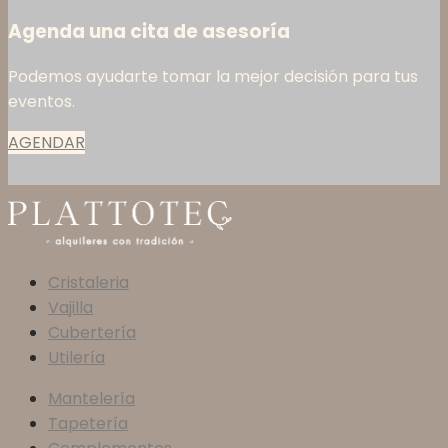
Agenda una cita de asesoría
Podemos ayudarte tomar la mejor decisión para tus
eventos.
AGENDAR
Cristaleria
Vajilla
Cubertería
Utilería
Mantelería
Tapetería