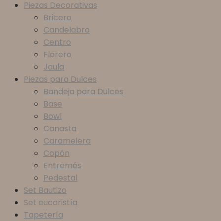
Piezas Decorativas
Bricero
Candelabro
Centro
Florero
Jaula
Piezas para Dulces
Bandeja para Dulces
Base
Bowl
Canasta
Caramelera
Copón
Entremés
Pedestal
Set Bautizo
Set eucaristía
Tapetería