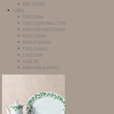
Silla Tiffany
Vajilla
Plato Base
Plato Cevichero / Pan
Plato Entrada/Postre
Plato Piqueo
Plato Principal
Plato Sopero
Taza Café
Taza Té
Vajilla Mix & Match