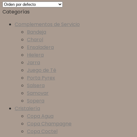
Categorías
Complementos de Servicio
Bandeja
Charol
Ensaladera
Hielera
Jarra
Juego de Té
Porta Pyrex
Salsera
Samovar
Sopera
Cristalería
Copa Agua
Copa Champagne
Copa Coctel