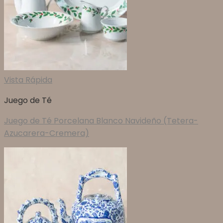
Vista Rápida
Juego de Té
Juego de Té Porcelana Blanco Navideño (Tetera-
Azucarera-Cremera)