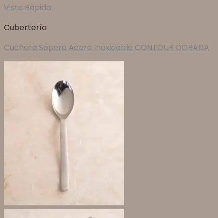
Vista Rápida
Cubertería
Cuchara Sopera Acero Inoxidable CONTOUR DORADA