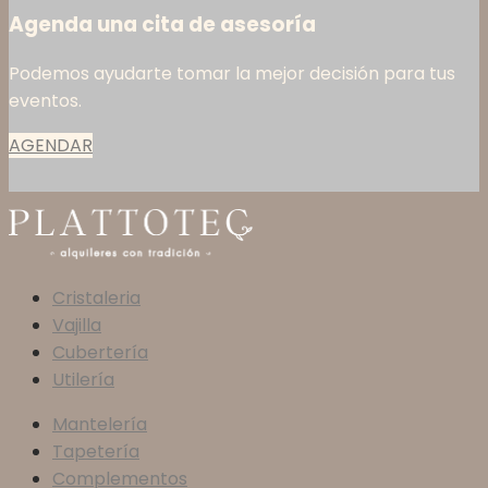
Agenda una cita de asesoría
Podemos ayudarte tomar la mejor decisión para tus
eventos.
AGENDAR
Cristaleria
Vajilla
Cubertería
Utilería
Mantelería
Tapetería
Complementos