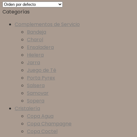
Categorías
Complementos de Servicio
Bandeja
Charol
Ensaladera
Hielera
Jarra
Juego de Té
Porta Pyrex
Salsera
Samovar
Sopera
Cristalería
Copa Agua
Copa Champagne
Copa Coctel