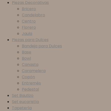
Piezas Decorativas
Bricero
Candelabro
Centro
Florero
Jaula
Piezas para Dulces
Bandeja para Dulces
Base
Bowl
Canasta
Caramelera
Copón
Entremés
Pedestal
Set Bautizo
Set eucaristía
Tapetería