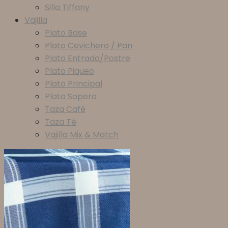
Silla Tiffany
Vajilla
Plato Base
Plato Cevichero / Pan
Plato Entrada/Postre
Plato Piqueo
Plato Principal
Plato Sopero
Taza Café
Taza Té
Vajilla Mix & Match