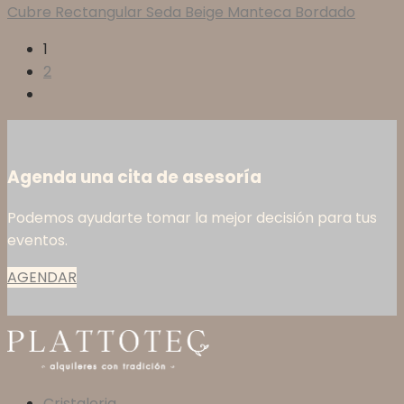
Cubre Rectangular Seda Beige Manteca Bordado
1
2
Agenda una cita de asesoría
Podemos ayudarte tomar la mejor decisión para tus
eventos.
AGENDAR
Cristaleria