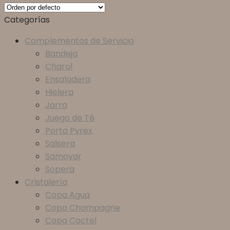
Categorías
Complementos de Servicio
Bandeja
Charol
Ensaladera
Hielera
Jarra
Juego de Té
Porta Pyrex
Salsera
Samovar
Sopera
Cristalería
Copa Agua
Copa Champagne
Copa Coctel