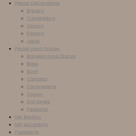
Piezas Decorativas
Bricero
Candelabro
Centro
Florero
Jaula
Piezas para Dulces
Bandeja para Dulces
Base
Bowl
Canasta
Caramelera
Copón
Entremés
Pedestal
Set Bautizo
Set eucaristía
Tapetería