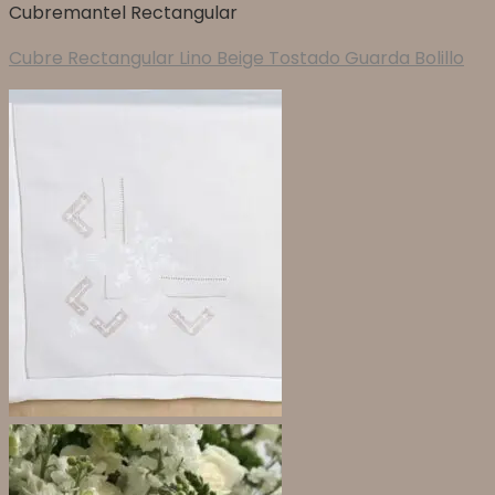
Cubremantel Rectangular
Cubre Rectangular Lino Beige Tostado Guarda Bolillo