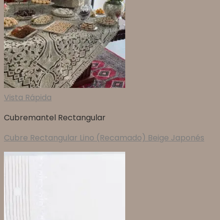
Vista Rápida
Cubremantel Rectangular
Cubre Rectangular Lino (Recamado) Beige Japonés