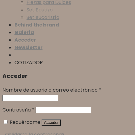
Piezas para Dulces
Set Bautizo
Set eucaristía
Behind the brand
Galería
Acceder
Newsletter
COTIZADOR
Acceder
Nombre de usuario o correo electrónico
*
Contraseña
*
Recuérdame
Acceder
¿Olvidaste la contraseña?