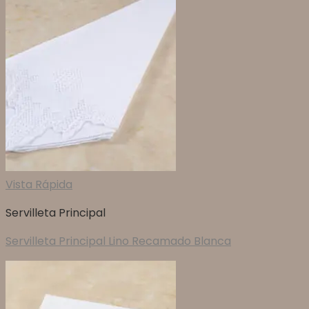
Vista Rápida
Servilleta Principal
Servilleta Principal Lino Recamado Blanca