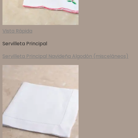
Vista Rápida
Servilleta Principal
Servilleta Principal Navideña Algodón (misceláneos)