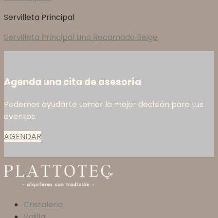
Servilleta Principal
Servilleta Principal Lino Recamado Beige
Agenda una cita de asesoría
Podemos ayudarte tomar la mejor decisión para tus
eventos.
AGENDAR
Cristaleria
Vajilla