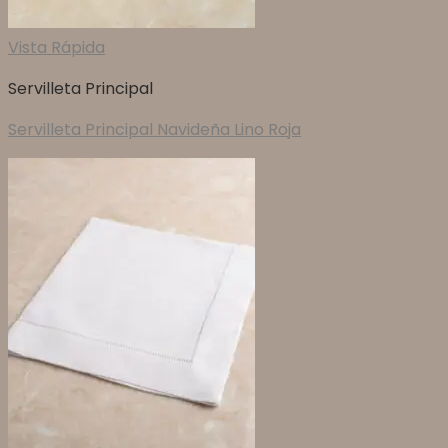
Vista Rápida
Servilleta Principal
Servilleta Principal Navideña Lino Roja