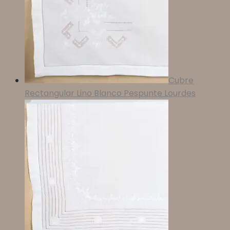
Cubre
Rectangular Lino Blanco Pespunte Lourdes