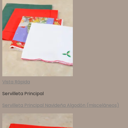
Vista Rápida
Servilleta Principal
Servilleta Principal Navideña Algodón (misceláneos)