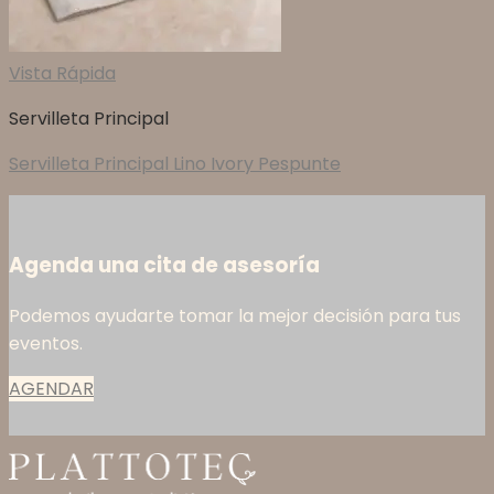
Vista Rápida
Servilleta Principal
Servilleta Principal Lino Ivory Pespunte
Agenda una cita de asesoría
Podemos ayudarte tomar la mejor decisión para tus
eventos.
AGENDAR