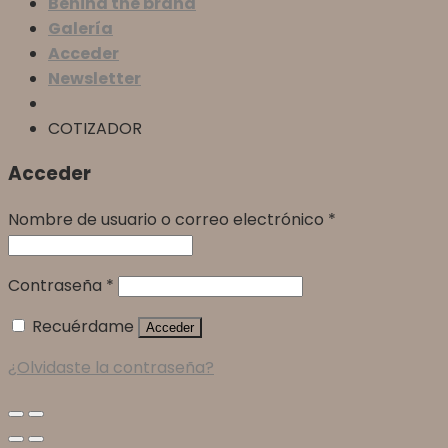
Behind the brand
Galería
Acceder
Newsletter
COTIZADOR
Acceder
Nombre de usuario o correo electrónico
*
Contraseña
*
Recuérdame
Acceder
¿Olvidaste la contraseña?