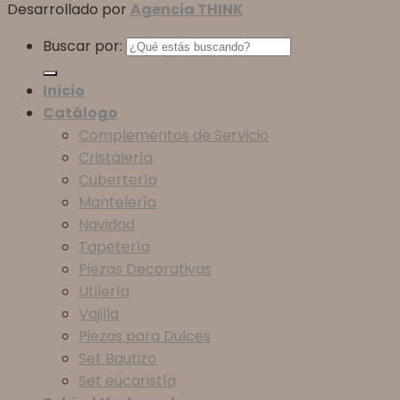
Desarrollado por
Agencia THINK
Buscar por:
Inicio
Catálogo
Complementos de Servicio
Cristalería
Cubertería
Mantelería
Navidad
Tapetería
Piezas Decorativas
Utilería
Vajilla
Piezas para Dulces
Set Bautizo
Set eucaristía