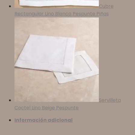
Cubre
Rectangular Lino Blanco Pespunte Piñas
Servilleta
Coctel Lino Beige Pespunte
Información adicional