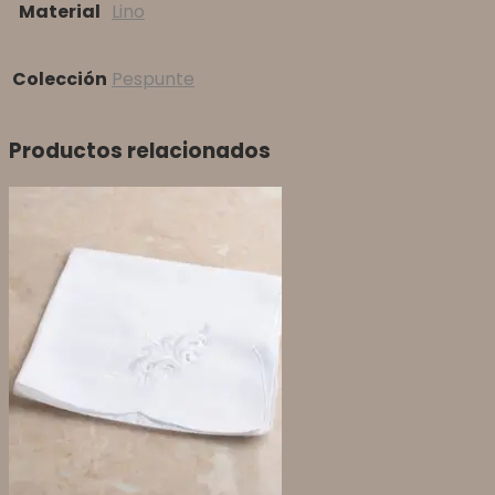
Material
Lino
Colección
Pespunte
Productos relacionados