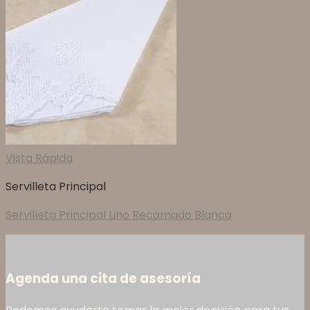
Vista Rápida
Servilleta Principal
Servilleta Principal Lino Recamado Blanca
Agenda una cita de asesoría