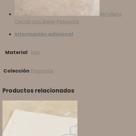
Servilleta
Coctel Lino Beige Pespunte
Información adicional
Material
Lino
Colección
Pespunte
Productos relacionados