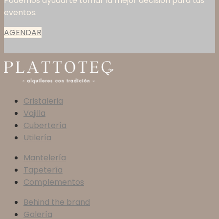
Podemos ayudarte tomar la mejor decisión para tus
eventos.
AGENDAR
Cristaleria
Vajilla
Cubertería
Utilería
Mantelería
Tapetería
Complementos
Behind the brand
Galería