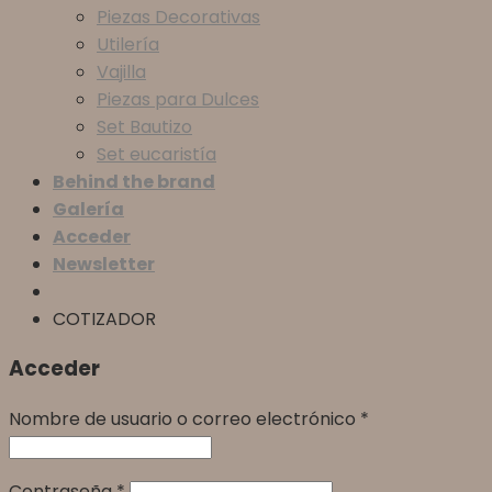
Piezas Decorativas
Utilería
Vajilla
Piezas para Dulces
Set Bautizo
Set eucaristía
Behind the brand
Galería
Acceder
Newsletter
COTIZADOR
Acceder
Nombre de usuario o correo electrónico
*
Contraseña
*