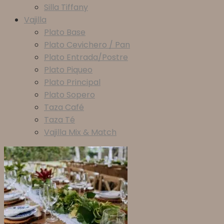
Silla Tiffany
Vajilla
Plato Base
Plato Cevichero / Pan
Plato Entrada/Postre
Plato Piqueo
Plato Principal
Plato Sopero
Taza Café
Taza Té
Vajilla Mix & Match