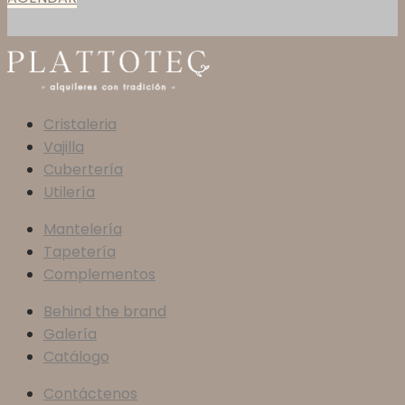
Cristaleria
Vajilla
Cubertería
Utilería
Mantelería
Tapetería
Complementos
Behind the brand
Galería
Catálogo
Contáctenos