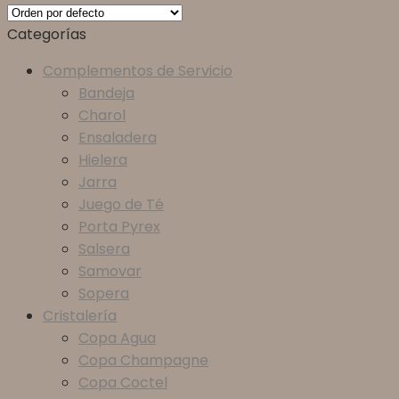
Categorías
Complementos de Servicio
Bandeja
Charol
Ensaladera
Hielera
Jarra
Juego de Té
Porta Pyrex
Salsera
Samovar
Sopera
Cristalería
Copa Agua
Copa Champagne
Copa Coctel