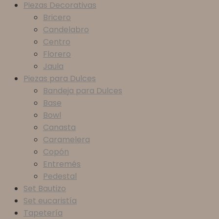
Piezas Decorativas
Bricero
Candelabro
Centro
Florero
Jaula
Piezas para Dulces
Bandeja para Dulces
Base
Bowl
Canasta
Caramelera
Copón
Entremés
Pedestal
Set Bautizo
Set eucaristía
Tapetería