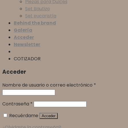
Piezas para Dulces
Set Bautizo
Set eucaristía
Behind the brand
Galería
Acceder
Newsletter
COTIZADOR
Acceder
Nombre de usuario o correo electrónico
*
Contraseña
*
Recuérdame
Acceder
¿Olvidaste la contraseña?