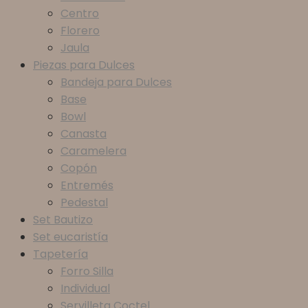
Centro
Florero
Jaula
Piezas para Dulces
Bandeja para Dulces
Base
Bowl
Canasta
Caramelera
Copón
Entremés
Pedestal
Set Bautizo
Set eucaristía
Tapetería
Forro Silla
Individual
Servilleta Coctel