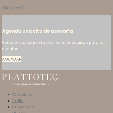
Silla Bambú
Agenda una cita de asesoría
Podemos ayudarte tomar la mejor decisión para tus
eventos.
AGENDAR
Cristaleria
Vajilla
Cubertería