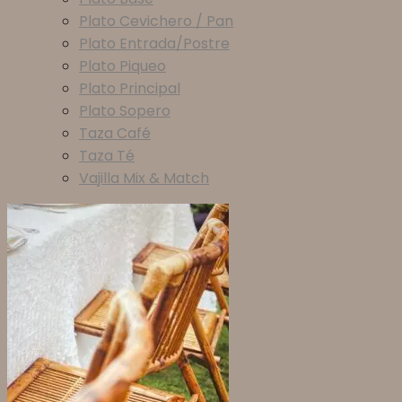
Plato Cevichero / Pan
Plato Entrada/Postre
Plato Piqueo
Plato Principal
Plato Sopero
Taza Café
Taza Té
Vajilla Mix & Match