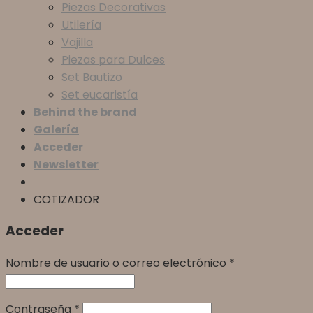
Piezas Decorativas
Utilería
Vajilla
Piezas para Dulces
Set Bautizo
Set eucaristía
Behind the brand
Galería
Acceder
Newsletter
COTIZADOR
Acceder
Nombre de usuario o correo electrónico
*
Contraseña
*