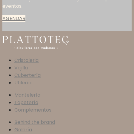
eventos.
AGENDAR
Cristaleria
Vajilla
Cubertería
Utilería
Mantelería
Tapetería
Complementos
Behind the brand
Galería