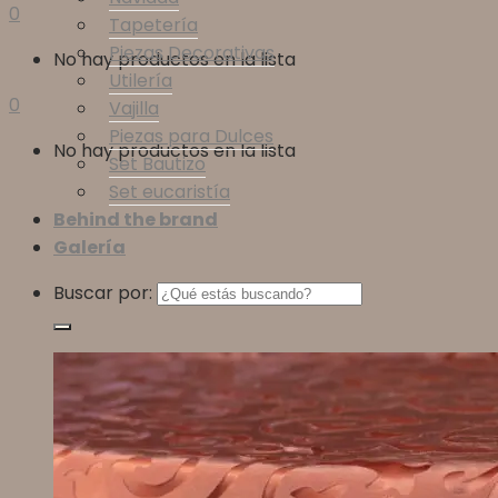
0
Tapetería
Piezas Decorativas
No hay productos en la lista
Utilería
0
Vajilla
Piezas para Dulces
No hay productos en la lista
Set Bautizo
Set eucaristía
Behind the brand
Galería
Buscar por: