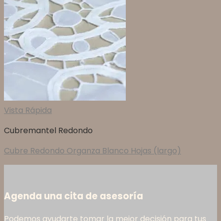
Vista Rápida
Cubremantel Redondo
Cubre Redondo Organza Blanco Hojas (largo)
Agenda una cita de asesoría
Podemos ayudarte tomar la mejor decisión para tus