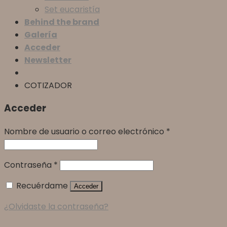
Set eucaristía
Behind the brand
Galería
Acceder
Newsletter
COTIZADOR
Acceder
Nombre de usuario o correo electrónico
*
Contraseña
*
Recuérdame
Acceder
¿Olvidaste la contraseña?