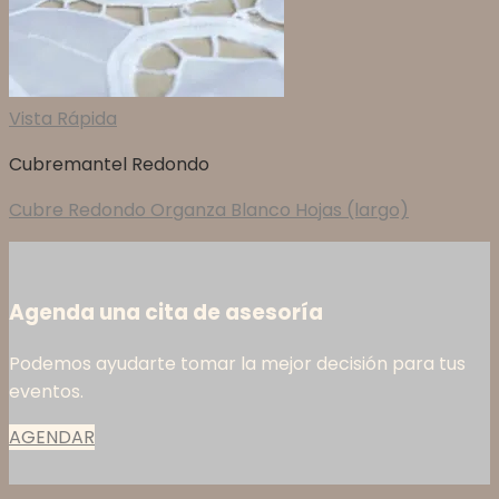
Vista Rápida
Cubremantel Redondo
Cubre Redondo Organza Blanco Hojas (largo)
Agenda una cita de asesoría
Podemos ayudarte tomar la mejor decisión para tus
eventos.
AGENDAR