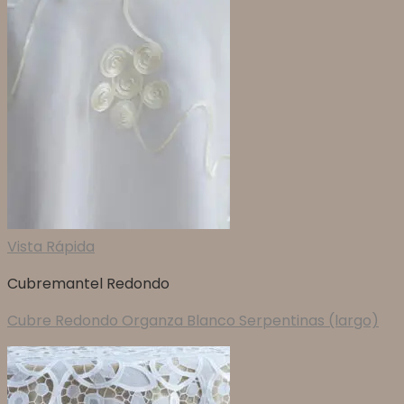
Vista Rápida
Cubremantel Redondo
Cubre Redondo Organza Blanco Serpentinas (largo)