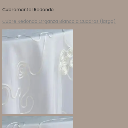
Cubremantel Redondo
Cubre Redondo Organza Blanco a Cuadros (largo)