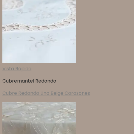
Vista Rápida
Cubremantel Redondo
Cubre Redondo Lino Beige Corazones