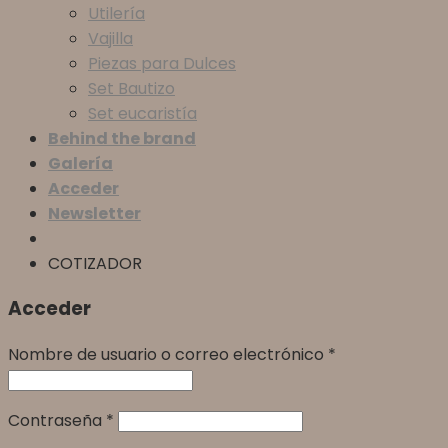
Utilería
Vajilla
Piezas para Dulces
Set Bautizo
Set eucaristía
Behind the brand
Galería
Acceder
Newsletter
COTIZADOR
Acceder
Nombre de usuario o correo electrónico
*
Contraseña
*