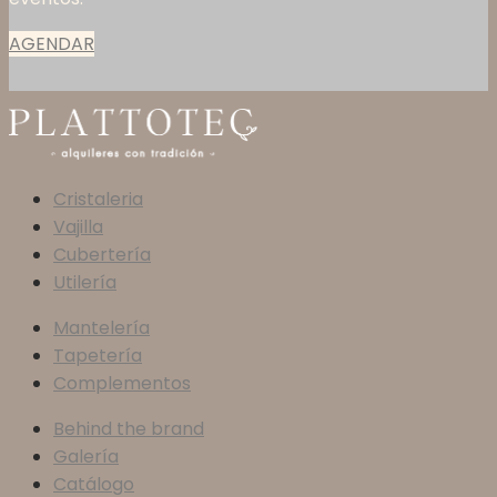
AGENDAR
Cristaleria
Vajilla
Cubertería
Utilería
Mantelería
Tapetería
Complementos
Behind the brand
Galería
Catálogo