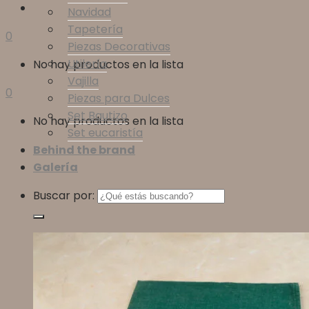
Navidad
Tapetería
0
Piezas Decorativas
Utilería
No hay productos en la lista
Vajilla
0
Piezas para Dulces
Set Bautizo
No hay productos en la lista
Set eucaristía
Behind the brand
Galería
Buscar por: