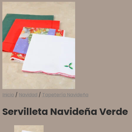
Inicio
/
Navidad
/
Tapetería Navideña
Servilleta Navideña Verde