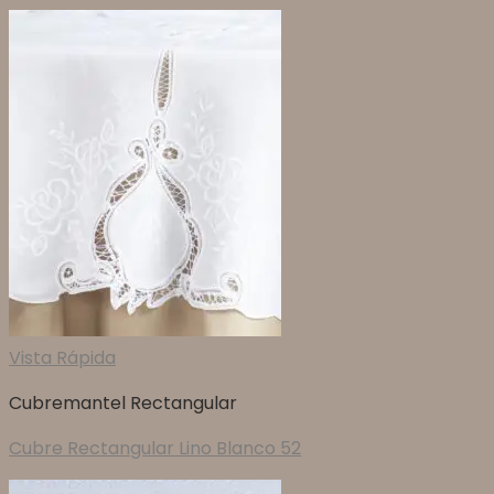
Vista Rápida
Cubremantel Rectangular
Cubre Rectangular Lino Blanco 52