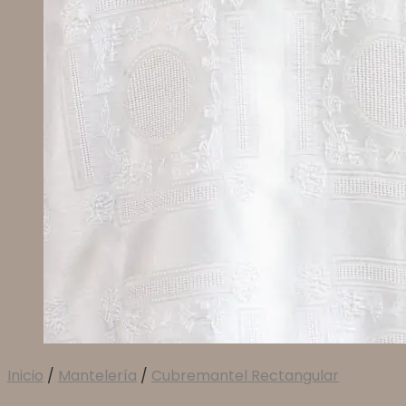
Inicio
/
Mantelería
/
Cubremantel Rectangular