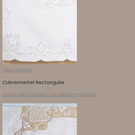
Vista Rápida
Cubremantel Rectangular
Cubre Rectangular Lino Blanco Puntitos