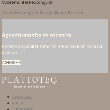
Cubremantel Rectangular
Cubre Rectangular Encaje Blanco Rombos
Agenda una cita de asesoría
Podemos ayudarte tomar la mejor decisión para tus
eventos.
AGENDAR
Cristaleria
Vajilla
Cubertería