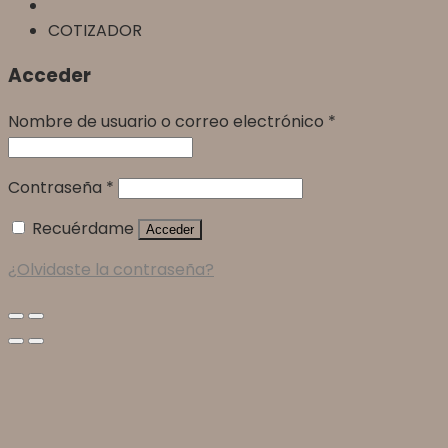
COTIZADOR
Acceder
Nombre de usuario o correo electrónico
*
Contraseña
*
Recuérdame
Acceder
¿Olvidaste la contraseña?