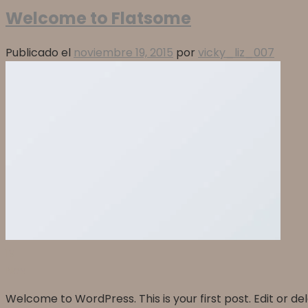
Welcome to Flatsome
Publicado el
noviembre 19, 2015
por
vicky_liz_007
19
Nov
Welcome to WordPress. This is your first post. Edit or d