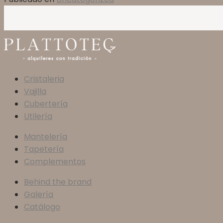
Cristaleria
Vajilla
Cubertería
Utilería
Mantelería
Tapetería
Complementos
Behind the brand
Galería
Catálogo