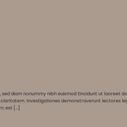
it, sed diam nonummy nibh euismod tincidunt ut laoreet 
um claritatem. Investigationes demonstraverunt lectores leg
; est […]