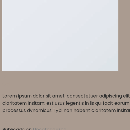
13
Oct
Lorem ipsum dolor sit amet, consectetuer adipiscing el
claritatem insitam; est usus legentis in iis qui facit eor
processus dynamicus Typi non habent claritatem insitam
Continuar leyendo
→
Publicado en
Uncategorized