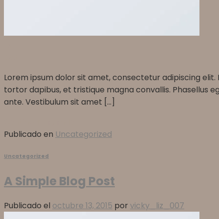
13
Oct
Lorem ipsum dolor sit amet, consectetur adipiscing elit.
tortor dapibus, et tristique magna convallis. Phasellus e
ante. Vestibulum sit amet […]
Continuar leyendo
→
Publicado en
Uncategorized
Uncategorized
A Simple Blog Post
Publicado el
octubre 13, 2015
por
vicky_liz_007