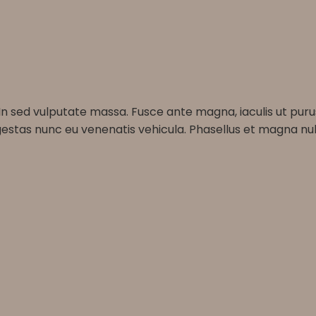
 In sed vulputate massa. Fusce ante magna, iaculis ut puru
gestas nunc eu venenatis vehicula. Phasellus et magna null