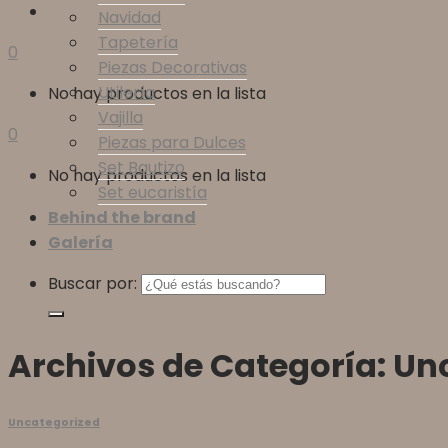
Navidad
Tapetería
0
Piezas Decorativas
Utilería
No hay productos en la lista
Vajilla
0
Piezas para Dulces
Set Bautizo
No hay productos en la lista
Set eucaristía
Behind the brand
Galería
Buscar por:
Archivos de Categoría:
Un
Uncategorized