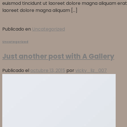
euismod tincidunt ut laoreet dolore magna aliquam erat
laoreet dolore magna aliquam […]
Continuar leyendo
→
Publicado en
Uncategorized
Uncategorized
Just another post with A Gallery
Publicado el
octubre 13, 2015
por
vicky_liz_007