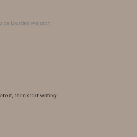
a de Lourdes Weisson
te it, then start writing!