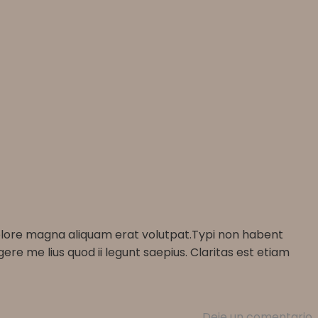
dolore magna aliquam erat volutpat.Typi non habent
ere me lius quod ii legunt saepius. Claritas est etiam
Deje un comentario