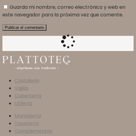
Guarda mi nombre, correo electrónico y web en
este navegador para la próxima vez que comente.
Cristaleria
Vajilla
Cubertería
Utilería
Mantelería
Tapetería
Complementos