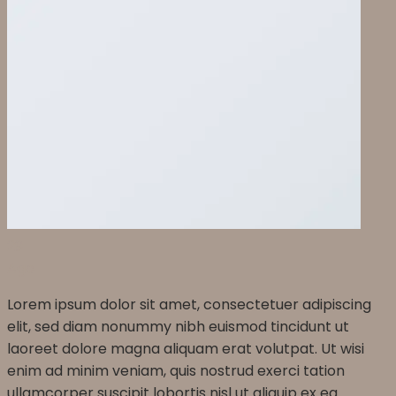
29
Ago
Lorem ipsum dolor sit amet, consectetuer adipiscing
elit, sed diam nonummy nibh euismod tincidunt ut
laoreet dolore magna aliquam erat volutpat. Ut wisi
enim ad minim veniam, quis nostrud exerci tation
ullamcorper suscipit lobortis nisl ut aliquip ex ea