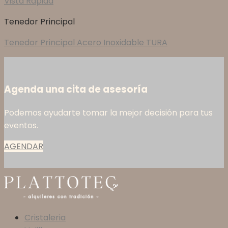
Vista Rápida
Tenedor Principal
Tenedor Principal Acero Inoxidable TURA
Agenda una cita de asesoría
Podemos ayudarte tomar la mejor decisión para tus
eventos.
AGENDAR
Cristaleria