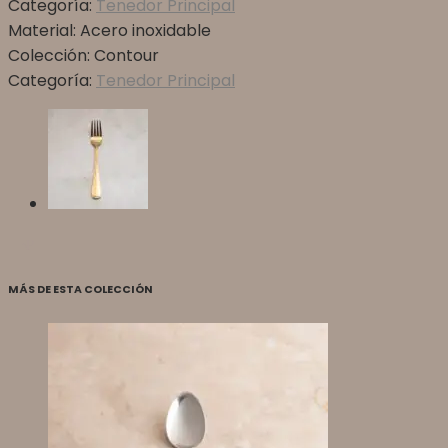
Categoría:
Tenedor Principal
Material:
Acero inoxidable
Colección:
Contour
Categoría:
Tenedor Principal
MÁS DE ESTA COLECCIÓN