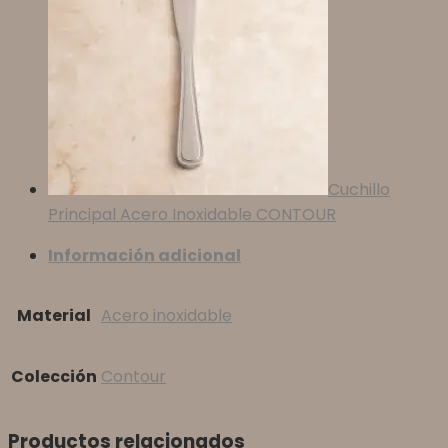
Cuchillo
Principal Acero Inoxidable CONTOUR
Información adicional
Material
Acero inoxidable
Colección
Contour
Productos relacionados