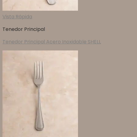
Vista Rápida
Tenedor Principal
Tenedor Principal Acero Inoxidable SHELL