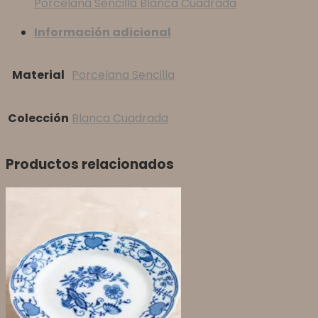
Porcelana Sencilla Blanca Cuadrada
Información adicional
Material
Porcelana Sencilla
Colección
Blanca Cuadrada
Productos relacionados