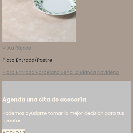
Vista Rápida
Plato Entrada/Postre
Plato Entrada Porcelana Sencilla Blanca Navideña
Agenda una cita de asesoría
Podemos ayudarte tomar la mejor decisión para tus
eventos.
AGENDAR