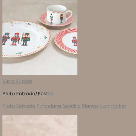
Vista Rápida
Plato Entrada/Postre
Plato Entrada Porcelana Sencilla Blanca Nutcracker