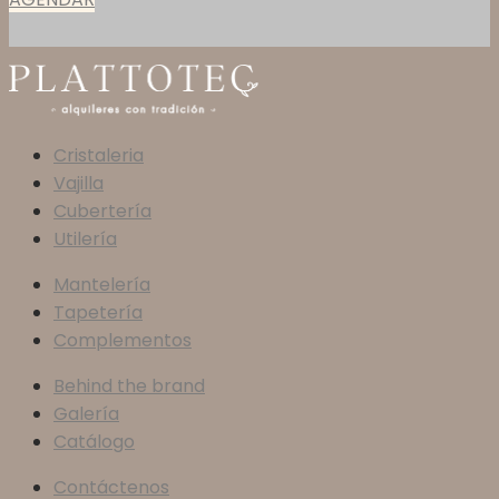
Cristaleria
Vajilla
Cubertería
Utilería
Mantelería
Tapetería
Complementos
Behind the brand
Galería
Catálogo
Contáctenos