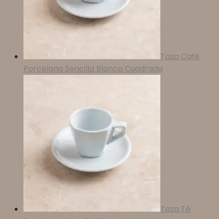
Taza Café
Porcelana Sencilla Blanca Cuadrada
Taza Té