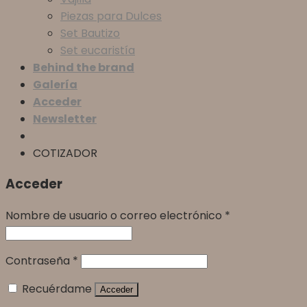
Piezas para Dulces
Set Bautizo
Set eucaristía
Behind the brand
Galería
Acceder
Newsletter
COTIZADOR
Acceder
Nombre de usuario o correo electrónico
*
Contraseña
*
Recuérdame
Acceder