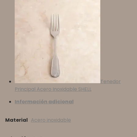
Tenedor
Principal Acero Inoxidable SHELL
Información adicional
Material
Acero inoxidable