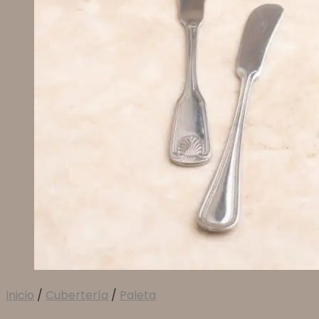
Inicio
/
Cubertería
/
Paleta