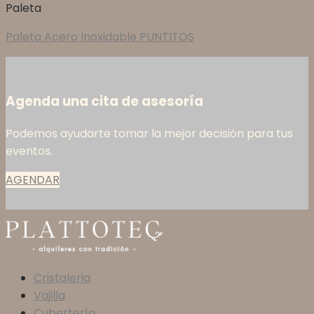
Paleta
Paleta Acero Inoxidable PUNTITOS
Agenda una cita de asesoría
Podemos ayudarte tomar la mejor decisión para tus
eventos.
AGENDAR
Cristaleria
Vajilla
Cubertería