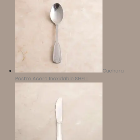
Cuchara
Postre Acero Inoxidable SHELL