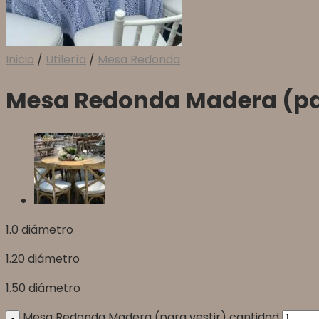
Inicio
/
Utilería
/
Mesa Redonda
Mesa Redonda Madera (par
1.0 diámetro
1.20 diámetro
1.50 diámetro
Mesa Redonda Madera (para vestir) cantidad