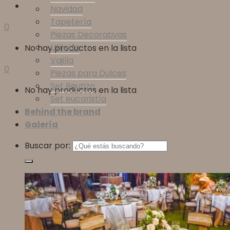
Navidad
Tapetería
0
Piezas Decorativas
Utilería
No hay productos en la lista
Vajilla
0
Piezas para Dulces
Set Bautizo
No hay productos en la lista
Set eucaristía
Behind the brand
Galería
Buscar por: