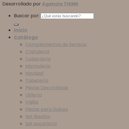
Desarrollado por
Agencia THINK
Buscar por:
Inicio
Catálogo
Complementos de Servicio
Cristalería
Cubertería
Mantelería
Navidad
Tapetería
Piezas Decorativas
Utilería
Vajilla
Piezas para Dulces
Set Bautizo
Set eucaristía