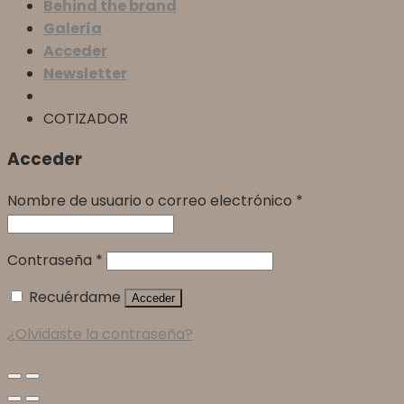
Behind the brand
Galería
Acceder
Newsletter
COTIZADOR
Acceder
Nombre de usuario o correo electrónico
*
Contraseña
*
Recuérdame
Acceder
¿Olvidaste la contraseña?