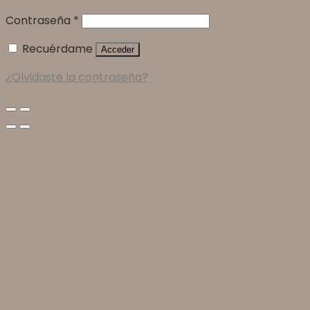
Contraseña
*
Recuérdame
Acceder
¿Olvidaste la contraseña?