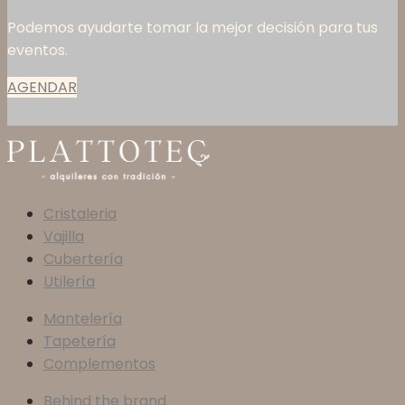
Podemos ayudarte tomar la mejor decisión para tus
eventos.
AGENDAR
Cristaleria
Vajilla
Cubertería
Utilería
Mantelería
Tapetería
Complementos
Behind the brand