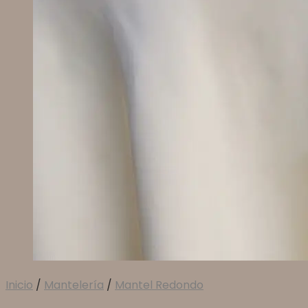
Inicio
/
Mantelería
/
Mantel Redondo