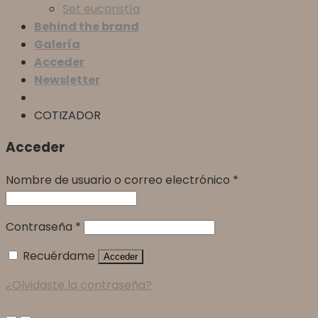
Set eucaristía
Behind the brand
Galería
Acceder
Newsletter
COTIZADOR
Acceder
Nombre de usuario o correo electrónico
*
Contraseña
*
Recuérdame
Acceder
¿Olvidaste la contraseña?