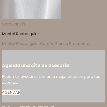
Vista Rápida
Mantel Rectangular
Mantel Rectangular Cordón Blanco Presidente
Agenda una cita de asesoría
Podemos ayudarte tomar la mejor decisión para tus
eventos.
AGENDAR