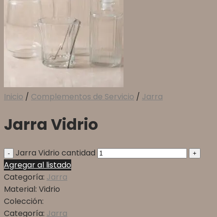
Inicio
/
Complementos de Servicio
/
Jarra
Jarra Vidrio
Jarra Vidrio cantidad
Agregar al listado
Categoría:
Jarra
Material:
Vidrio
Colección:
Categoría:
Jarra