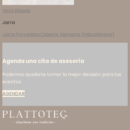
Vista Rápida
Jarra
Jarra Porcelana Celeste Alemana (misceláneos)
Agenda una cita de asesoría
Podemos ayudarte tomar la mejor decisión para tus
eventos.
AGENDAR