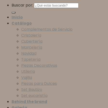
Buscar por:
Inicio
Catálogo
Complementos de Servicio
Cristalería
Cubertería
Mantelería
Navidad
Tapetería
Piezas Decorativas
Utilería
Vajilla
Piezas para Dulces
Set Bautizo
Set eucaristía
Behind the brand
Galería