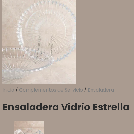
Inicio
/
Complementos de Servicio
/
Ensaladera
Ensaladera Vidrio Estrella