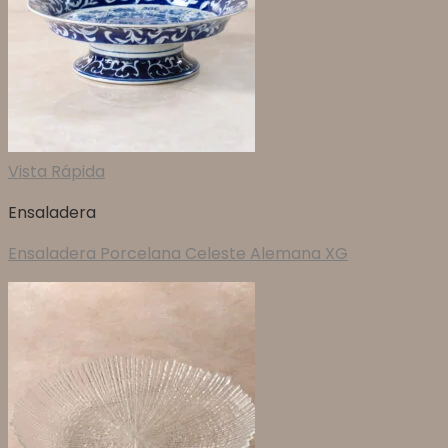
Vista Rápida
Ensaladera
Ensaladera Porcelana Celeste Alemana XG