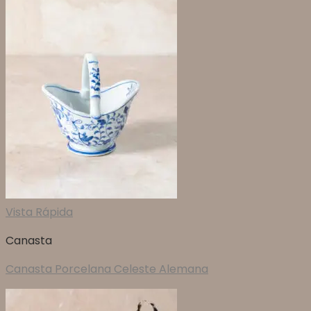
Vista Rápida
Canasta
Canasta Porcelana Celeste Alemana