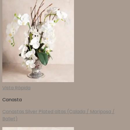
Vista Rápida
Canasta
Canastas Silver Plated altas (Calada / Mariposa /
Ballet)