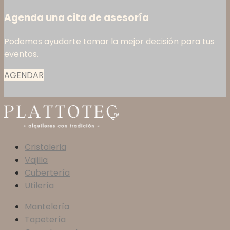
Agenda una cita de asesoría
Podemos ayudarte tomar la mejor decisión para tus
eventos.
AGENDAR
Cristaleria
Vajilla
Cubertería
Utilería
Mantelería
Tapetería