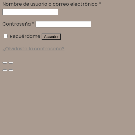
Nombre de usuario o correo electrónico
*
Contraseña
*
Recuérdame
Acceder
¿Olvidaste la contraseña?