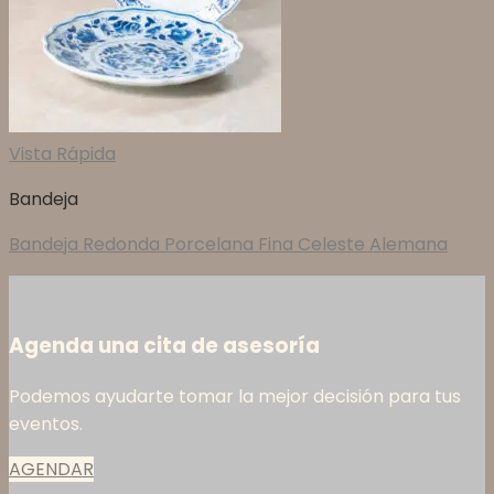
Vista Rápida
Bandeja
Bandeja Redonda Porcelana Fina Celeste Alemana
Agenda una cita de asesoría
Podemos ayudarte tomar la mejor decisión para tus
eventos.
AGENDAR