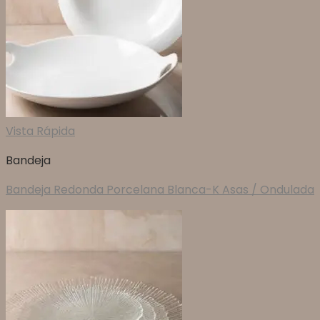
Vista Rápida
Bandeja
Bandeja Redonda Porcelana Blanca-K Asas / Ondulada