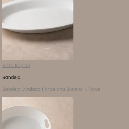
Vista Rápida
Bandeja
Bandeja Ovalada Porcelana Blanca-K Picos