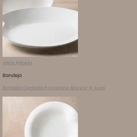
Vista Rápida
Bandeja
Bandeja Ovalada Porcelana Blanca-K Asas