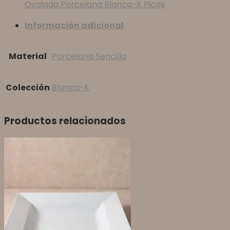
Ovalada Porcelana Blanca-K Picos
Información adicional
Material
Porcelana Sencilla
Colección
Blanca-K
Productos relacionados