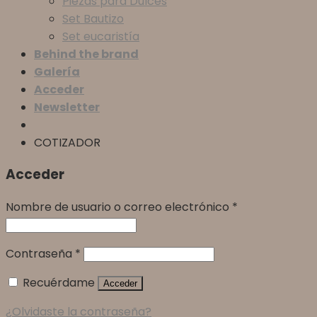
Piezas para Dulces
Set Bautizo
Set eucaristía
Behind the brand
Galería
Acceder
Newsletter
COTIZADOR
Acceder
Nombre de usuario o correo electrónico
*
Contraseña
*
Recuérdame
Acceder
¿Olvidaste la contraseña?